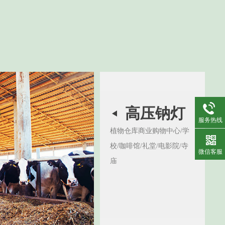
高压钠灯
服务热线
植物仓库商业购物中心/学
校/咖啡馆/礼堂/电影院/寺
微信客服
庙