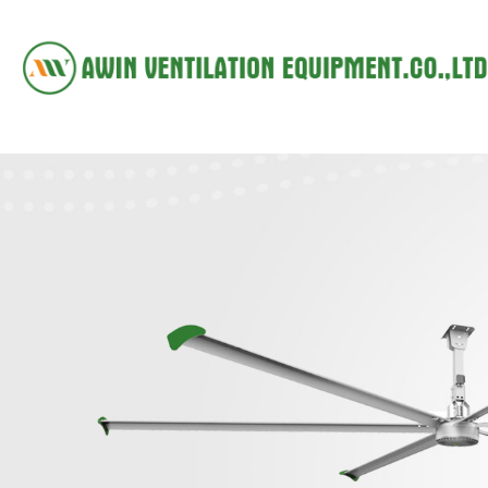
首
页
关
于
产
我
品
应
们
展
用
视
示
范
频
联
围
展
系
示
我
们